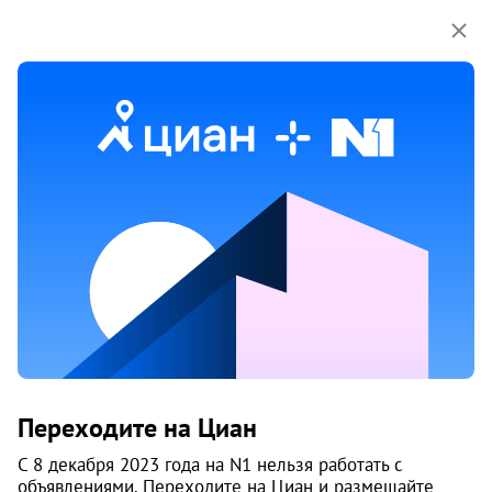
Мы используем куки-файлы.
Соглашение об
использовании
1 / 2
Жилые дома на ул. Титова
Переходите на Циан
Чкаловский район
, Вторчермет
С 8 декабря 2023 года на N1 нельзя работать с
Екатеринбург
объявлениями. Переходите на Циан и размещайте