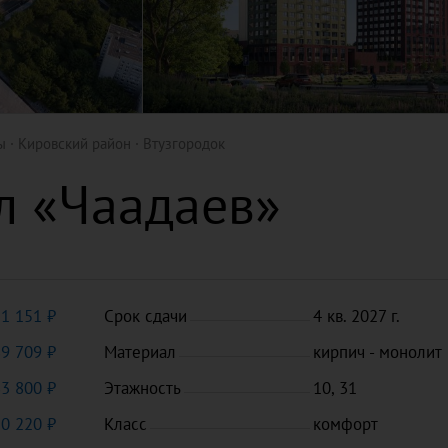
ы
Кировский район
Втузгородок
л «Чаадаев»
е
21 151 ₽
Срок сдачи
4 кв. 2027 г.
89 709 ₽
Материал
кирпич - монолит
83 800 ₽
Этажность
10, 31
50 220 ₽
Класс
комфорт