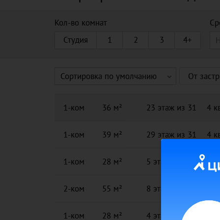
Кол-во комнат
Ср
Студия
1
2
3
4+
Сортировка по умолчанию
От заст
1-ком
36 м²
23 этаж из 31
4 к
1-ком
39 м²
29 этаж из 31
4 к
1-ком
28 м²
5 этаж из 31
4 к
2-ком
55 м²
8 этаж из 31
4 к
1-ком
28 м²
4 этаж из 31
4 к