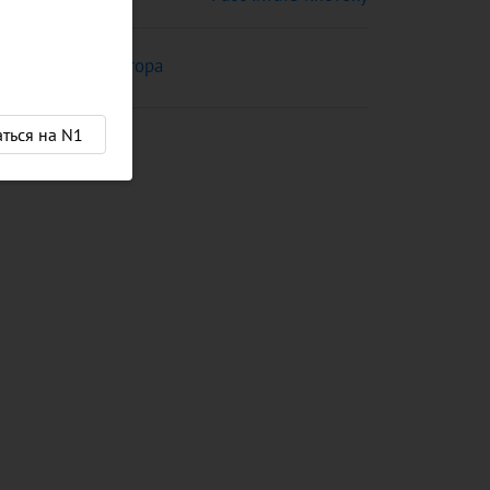
Подбор риелтора
аться на N1