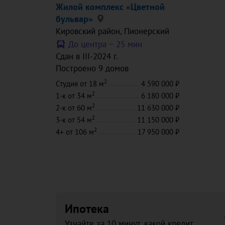
Жилой комплекс «Цветной
бульвар»
Кировский район
, Пионерский
До центра ~
25 мин
Сдан в III-2024 г.
Построено 9 домов
2
Студия
от 18 м
4 590 000
2
1-к
от 34 м
6 180 000
2
2-к
от 60 м
11 630 000
2
3-к
от 54 м
11 150 000
2
4+
от 106 м
17 950 000
Ипотека
Узнайте за 10 минут, какой кредит