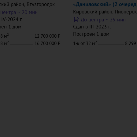
«Даниловский» (2 очеред
ский район
, Втузгородок
Кировский район
, Пионерс
 центра ~
20 мин
 IV-2024 г.
До центра ~
25 мин
оен 1 дом
Сдан в III-2023 г.
Построен 1 дом
2
68 м
12 700 000
2
2
98 м
16 700 000
1-к
от 32 м
8 299