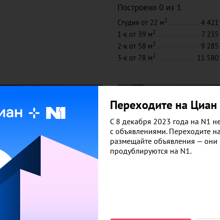
Построено 0 из 1
2
Студия
от 22 м
4 421
2
1-к
от 39 м
7 235
2
2-к
от 58 м
9 285
2
3-к
от 78 м
11 580
Переходите на Циан
С 8 декабря 2023 года на N1 не
с объявлениями. Переходите н
размещайте объявления — они
продублируются на N1.
39
 дом на пер.
Дом на ул. Блюхера, 26
льный
Кировский район
, Втузгоро
ский район
, Втузгородок
До центра ~
35 мин