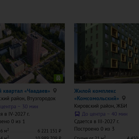
3
 квартал «Чаадаев»
Жилой комплекс
«Комсомольский»
ский район
, Втузгородок
Кировский район
, ЖБИ
 центра ~
30 мин
я в IV-2027 г.
До центра ~
40 мин
ено 0 из 1
Сдается в III-2027 г.
Построено 0 из 3
2
26 м
6 221 151
2
2
54 м
10 989 709
Студия
от 21 м
4 450