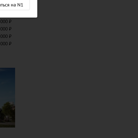
аться на N1
 000
 000
 000
 000