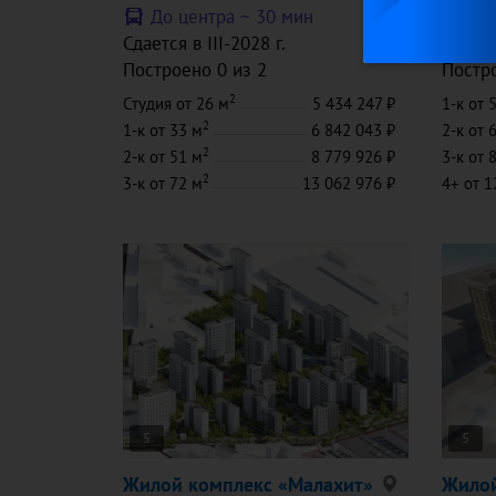
До центра ~
30 мин
До
Сдается в III-2028 г.
Сдаетс
Построено 0 из 2
Постро
2
Студия
от 26 м
5 434 247
1-к
от 
2
1-к
от 33 м
6 842 043
2-к
от 
2
2-к
от 51 м
8 779 926
3-к
от 
2
3-к
от 72 м
13 062 976
4+
от 1
5
5
Жилой комплекс «Малахит»
Жилой