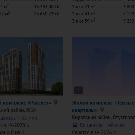
2
2
74 м
13 483 800
1-к
от 21 м
3 800
2
2
22 м
23 650 220
2-к
от 41 м
8 190
2
3-к
от 59 м
9 280
3
 комплекс «Рассвет»
Жилой комплекс «Теплые
кварталы»
ский район
, ЖБИ
Кировский район
, Втузгоро
 центра ~
35 мин
я в IV-2028 г.
До центра ~
40 мин
ено 0 из 1
Сдается в IV-2026 г.