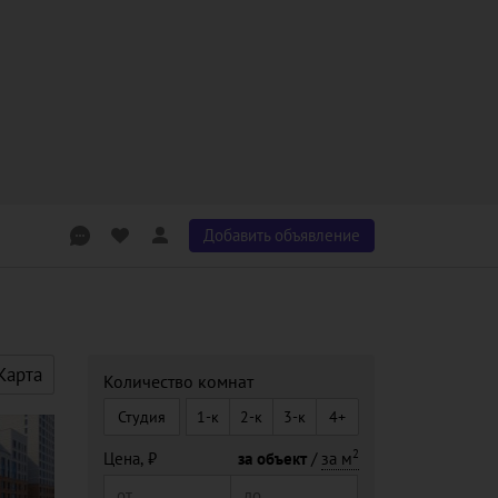
Добавить объявление
Карта
Количество комнат
Студия
1-к
2-к
3-к
4+
2
Цена,
за объект
за м