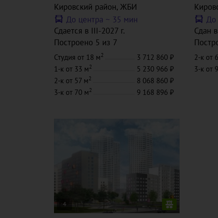
Кировский район
, ЖБИ
Киров
До центра ~
35 мин
До
Сдается в III-2027 г.
Сдан в
Построено 5 из 7
Постр
2
Студия
от 18 м
3 712 860
2-к
от 
2
1-к
от 33 м
5 230 966
3-к
от 
2
2-к
от 57 м
8 068 860
2
3-к
от 70 м
9 168 896
4