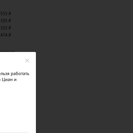
 555
 105
 332
 474
льзя работать
а Циан и
док