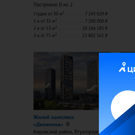
Построено 0 из 2
2
Студия
от 30 м
7 243 029
2
1-к
от 35 м
7 200 000
2
2-к
от 53 м
10 166 185
2
3-к
от 71 м
13 802 561
1
1
Жилой комплекс
Жилой
«Динамика»
Отде
Кировский район
, Втузгородок
Киров