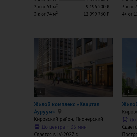
2
2-к
от 51 м
9 196 200
3-к
от 
2
3-к
от 74 м
12 999 760
4+
от 1
3
1
Жилой комплекс «Квартал
Жилой
Ауруум»
Киров
Кировский район
, Пионерский
До
До центра ~
35 мин
Сдаетс
Сдается в IV-2027 г.
Постро