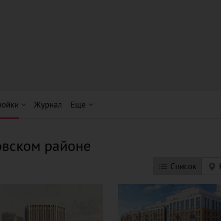
ройки
Журнал
Еще
овском районе
Список