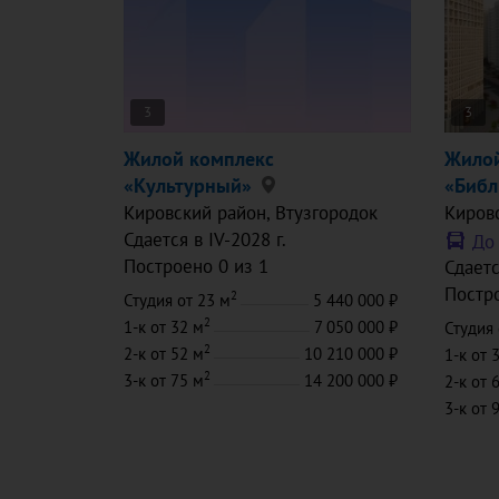
3
3
Жилой комплекс
Жилой
«Культурный»
«Библ
Кировский район
, Втузгородок
Киров
Сдается в IV-2028 г.
До
Построено 0 из 1
Сдаетс
Постро
2
Студия
от 23 м
5 440 000
2
1-к
от 32 м
7 050 000
Студия
2
2-к
от 52 м
10 210 000
1-к
от 
2
3-к
от 75 м
14 200 000
2-к
от 
3-к
от 