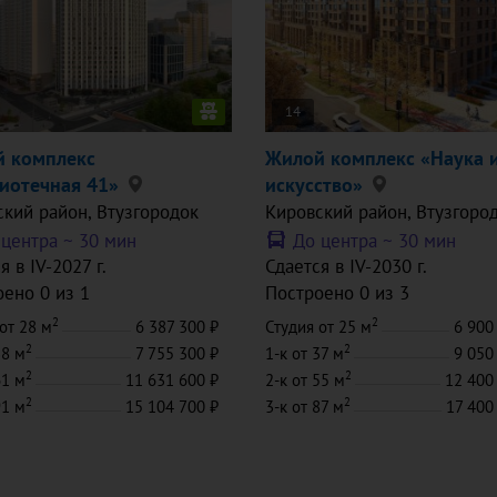
14
 комплекс
Жилой комплекс «Наука 
иотечная 41»
искусство»
ский район
, Втузгородок
Кировский район
, Втузгоро
 центра ~
30 мин
До центра ~
30 мин
я в IV-2027 г.
Сдается в IV-2030 г.
ено 0 из 1
Построено 0 из 3
2
2
от 28 м
6 387 300
Студия
от 25 м
6 900
2
2
38 м
7 755 300
1-к
от 37 м
9 050
2
2
61 м
11 631 600
2-к
от 55 м
12 400
2
2
91 м
15 104 700
3-к
от 87 м
17 400