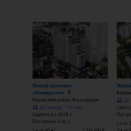
3
5
Жилой комплекс
Жилой
«Университи»
Киров
Кировский район
, Втузгородок
До
До центра ~
25 мин
Сдаетс
Сдается в I-2028 г.
Постро
Построено 0 из 1
1-к
от 
2
1-к
от 30 м
7 333 600
2-к
от 