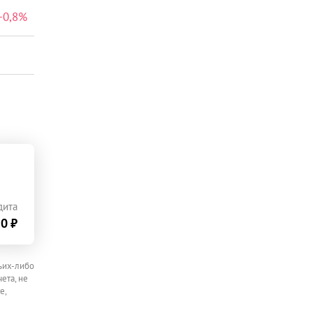
+
0,8
%
дита
0 ₽
ьих-либо
ета, не
е,