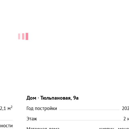
Дом
Тюльпановая, 9а
2
2,1
м
Год постройки
20
Этаж
2
нности