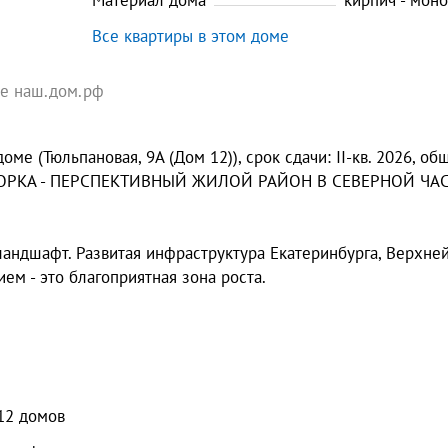
Материал дома
кирпич - мон
Все квартиры в этом доме
те наш.дом.рф
ме (Тюльпановая, 9А (Дом 12)), срок сдачи: II-кв. 2026, об
НАЯ ГОРКА - ПЕРСПЕКТИВНЫЙ ЖИЛОЙ РАЙОН В СЕВЕРНОЙ ЧА
андшафт. Развитая инфраструктура Екатеринбурга, Верхне
м - это благоприятная зона роста.
12
домов