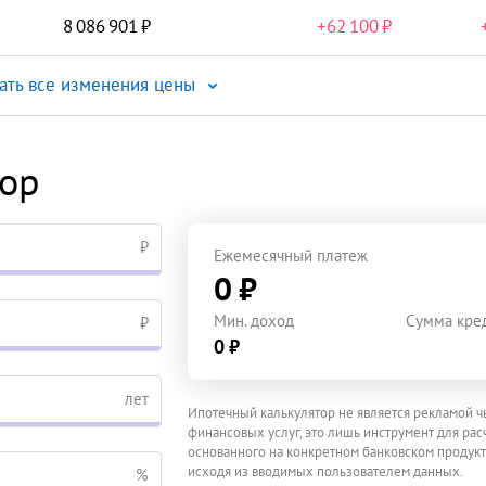
8 086 901
+
62 100
ать все изменения цены
тор
₽
Ежемесячный платеж
0 ₽
Мин. доход
Сумма кре
₽
0 ₽
лет
Ипотечный калькулятор не является рекламой ч
финансовых услуг, это лишь инструмент для расч
основанного на конкретном банковском продукт
исходя из вводимых пользователем данных.
%