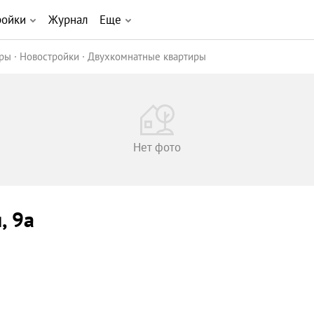
ройки
Журнал
Еще
иры
Новостройки
Двухкомнатные квартиры
Нет фото
я
, 9а