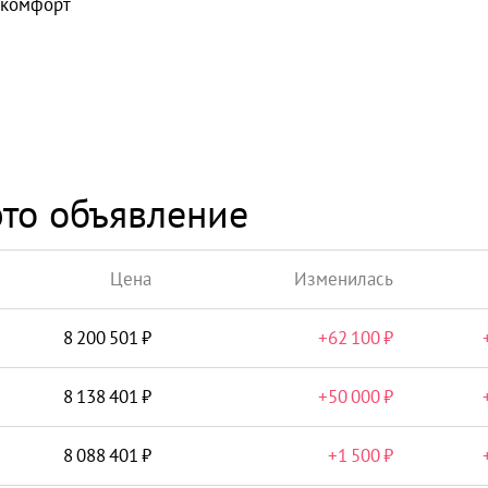
комфорт
то объявление
Цена
Изменилась
8 200 501
+
62 100
8 138 401
+
50 000
8 088 401
+
1 500