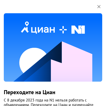
Мы используем куки-файлы.
Соглашение об
использовании
Зеленая горка
Екатеринбург
Срок сдачи
II-2026 г.
Построено домов
12
Класс
комфорт
Материал
кирпич, кирпич - монолит
Цены на квартиры
2
105 900
/м
От застройщика
Все
Переходите на Циан
2
1-к студии от 28 м
С 8 декабря 2023 года на N1 нельзя работать с
2
4 050 000
объявлениями. Переходите на Циан и размещайте