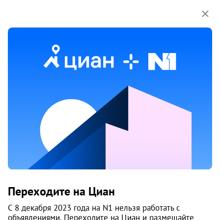
Мы используем куки-файлы.
Соглашение об
использовании
Продажа трехкомнатных квартир
в микрорайоне Втузгородок
в Екатеринбурге
265 объяв.
1
/
2
9
Переходите на Циан
С 8 декабря 2023 года на N1 нельзя работать с
объявлениями. Переходите на Циан и размещайте