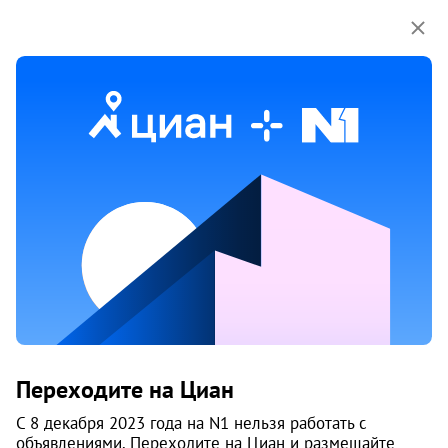
Мы используем куки-файлы.
Соглашение об
использовании
1 / 8
Жилой квартал «Сказы Бажова» на
Переходите на Циан
набережной Щербакова
С 8 декабря 2023 года на N1 нельзя работать с
объявлениями. Переходите на Циан и размещайте
Чкаловский район
, Уктус