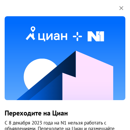
Мы используем куки-файлы.
Соглашение об
использовании
1 / 6
Жилой комплекс «Шелест парк»
Переходите на Циан
Октябрьский район
, Лечебный
С 8 декабря 2023 года на N1 нельзя работать с
Екатеринбург
объявлениями. Переходите на Циан и размещайте