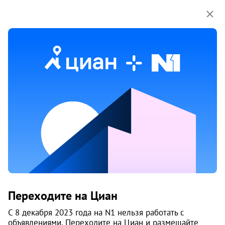
Мы используем куки-файлы.
Соглашение об
использовании
REPIN TOWERS (Репин Тауэрс)
Екатеринбург
Срок сдачи
II-2026 г.
Построено домов
3
Класс
комфорт
Материал
кирпич - монолит
Цены на квартиры
2
143 911
/м
От застройщика
Все
Переходите на Циан
2
1-к студии от 29 м
С 8 декабря 2023 года на N1 нельзя работать с
6
7 150 000
объявлениями. Переходите на Циан и размещайте