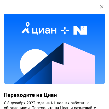
Мы используем куки-файлы.
Соглашение об
использовании
Олимпика
Екатеринбург
Срок сдачи
IV-2026 г.
Построено домов
8 из 10
Класс
комфорт
Материал
кирпич - монолит
Цены на квартиры
2
155 214
/м
От застройщика
Все
Переходите на Циан
2
1-к студии от 24 м
С 8 декабря 2023 года на N1 нельзя работать с
4
4 100 000
объявлениями. Переходите на Циан и размещайте