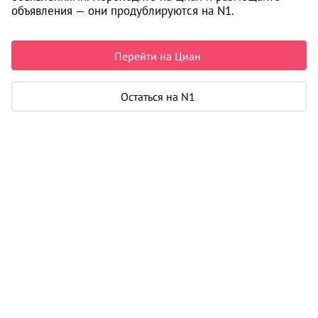
объявления — они продублируются на N1.
Срок сдачи
II-2023 г.
Перейти на Циан
Построено домов
3
Материал
кирпич - монолит
Остаться на N1
Цены на квартиры
2
120 408
/м
От застройщика
Все
2
1-к студии от 31 м
2
4 800 000
2
1-к от 39 м
3
4 900 000
2
2-к от 60 м
1
10 300 000