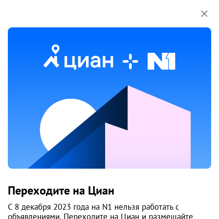
Мы используем куки-файлы.
Соглашение об
использовании
1 / 7
Жилой комплекс «АКАДЕМИК»
Переходите на Циан
Верх-Исетский район
, Академический
С 8 декабря 2023 года на N1 нельзя работать с
Екатеринбург
объявлениями. Переходите на Циан и размещайте