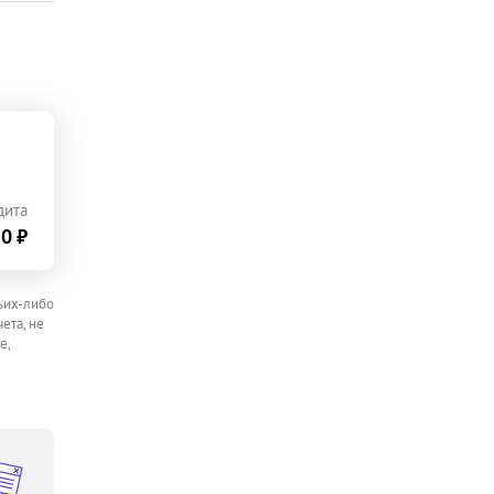
дита
0 ₽
ьих-либо
ета, не
е,