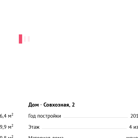
Дом
Совхозная, 2
2
6,4
м
Год постройки
20
2
9,9
м
Этаж
4
и
2