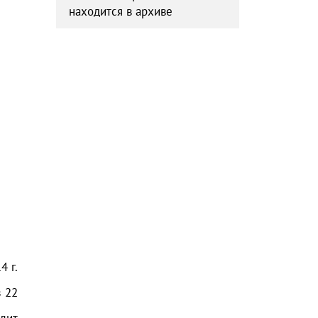
находится в архиве
14
г.
з
22