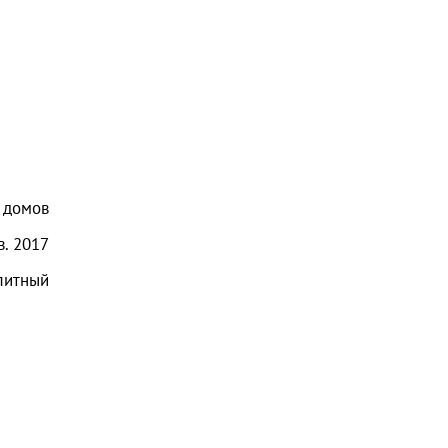
домов
в.
2017
элитный