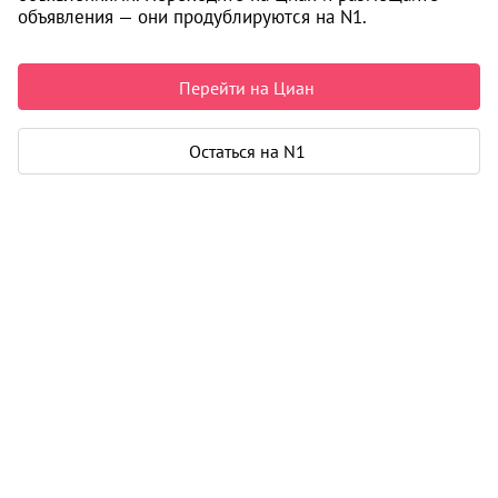
объявления — они продублируются на N1.
Машиностроителей,
11 минут пешком
Орджоникидзевский район, Уралмаш
Жилой комплекс «Уралмаш.Первый»
Перейти на Циан
Екатеринбург
12 876 000 ₽
Остаться на N1
197 182 ₽ за м²
Чистая продажа
Рассчитать ипотеку
Квартира
Общая площадь
65 м²
Тип собственности
свидетельство о праве собственности
Дом