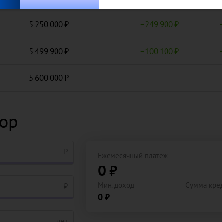
5 250 000
−
249 900
5 499 900
−
100 100
5 600 000
тор
₽
Ежемесячный платеж
0 ₽
Мин. доход
Сумма кре
₽
0 ₽
лет