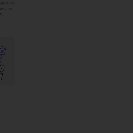
ьих-либо
ета, не
е,