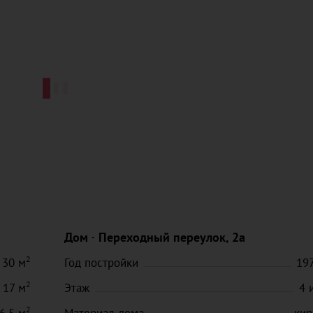
Дом
Переходный переулок, 2а
2
30
м
Год постройки
19
2
17
м
Этаж
4
2