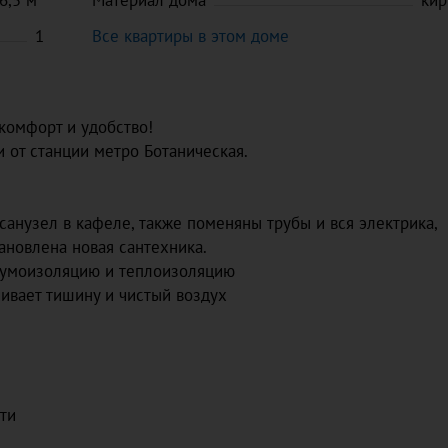
6,5
м
Материал дома
кир
1
Все квартиры в этом доме
комфорт и удобство!
 от станции метро Ботаническая.
санузел в кафеле, также поменяны трубы и вся электрика,
ановлена новая сантехника.
шумоизоляцию и теплоизоляцию
чивает тишину и чистый воздух
ти