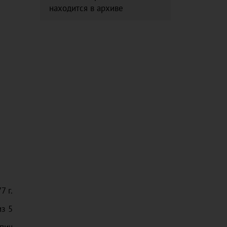
находится в архиве
77
г.
из
5