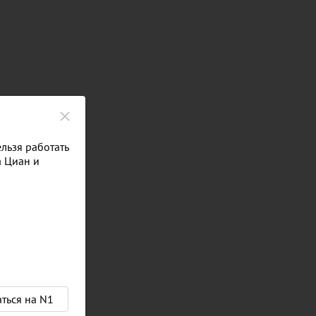
льзя работать
а Циан и
%
−
3,0
%
аться на N1
−
4,8
%