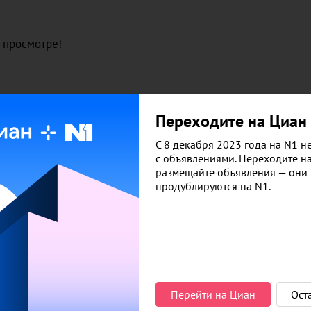
о просмотре!
Переходите на Циан
С 8 декабря 2023 года на N1 не
с объявлениями. Переходите н
размещайте объявления — они
то объявление
продублируются на N1.
Цена
Изменилась
4 850 000
−
149 990
Перейти на Циан
Ост
4 999 990
−
250 010