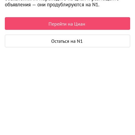
объявления — они продублируются на N1.
7 500 000 ₽
187 500 ₽ за м²
Чистая продажа
Перейти на Циан
Рассчитать ипотеку
Остаться на N1
Квартира
Общая площадь
40 м²
Жилая площадь
18 м²
Площадь кухни
12 м²
Лоджия
1
Дом
Год постройки
2007
Этаж
15 из 18
Материал дома
кирпич