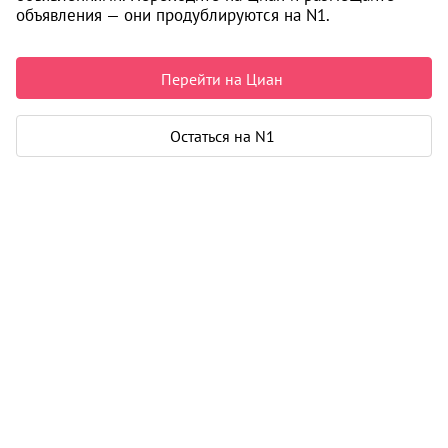
объявления — они продублируются на N1.
6 900 000 ₽
145 877 ₽ за м²
Чистая продажа
Перейти на Циан
Рассчитать ипотеку
Остаться на N1
Квартира
Общая площадь
47 м²
Жилая площадь
26 м²
Площадь кухни
8 м²
Лоджия
1
Дом
Год постройки
1991
Этаж
3 из 10
Материал дома
панель