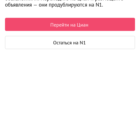
объявления — они продублируются на N1.
3 270 000 ₽
177 717 ₽ за м²
Чистая продажа
Перейти на Циан
Рассчитать ипотеку
Остаться на N1
Квартира
Общая площадь
18 м²
Жилая площадь
13 м²
Тип квартиры
студия
Дом
Год постройки
2022
Этаж
24 из 25
Материал дома
кирпич - монолит