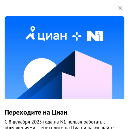
Мы используем куки-файлы.
Соглашение об
использовании
18 мая
Обн. 24 июня
36
Продам 1-к, Светлый микрорайон, 8
Переходите на Циан
Чкаловский район, Уктус
Светлый
С 8 декабря 2023 года на N1 нельзя работать с
Екатеринбург
объявлениями. Переходите на Циан и размещайте