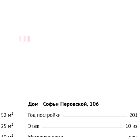
Дом
Софьи Перовской, 106
2
52
м
Год постройки
20
2
25
м
Этаж
10
и
2