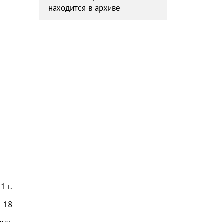
находится в архиве
11
г.
з
18