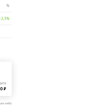
%
−
2,3
%
дита
0 ₽
ьих-либо