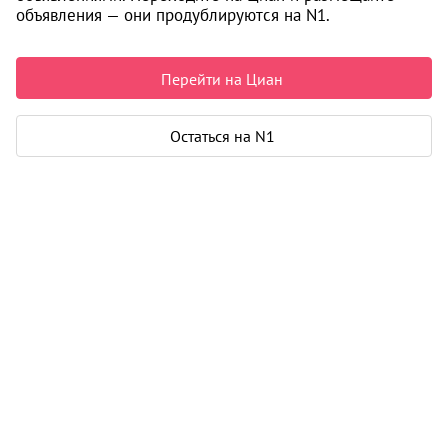
объявления — они продублируются на N1.
13 400 000 ₽
233 857 ₽ за м²
Чистая продажа
Перейти на Циан
Рассчитать ипотеку
Остаться на N1
Квартира
Общая площадь
57 м²
Жилая площадь
28 м²
Площадь кухни
18 м²
Лоджия
1
Дом
Год постройки
2026
Этаж
28 из 30
Материал дома
монолит