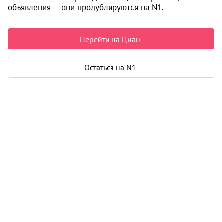
объявления — они продублируются на N1.
4 800 000 ₽
111 628 ₽ за м²
Чистая продажа
Перейти на Циан
Рассчитать ипотеку
Остаться на N1
Квартира
Общая площадь
43 м²
Площадь кухни
8 м²
Балкон
1
Дом
Год постройки
1965
Этаж
5 из 5
Материал дома
кирпич