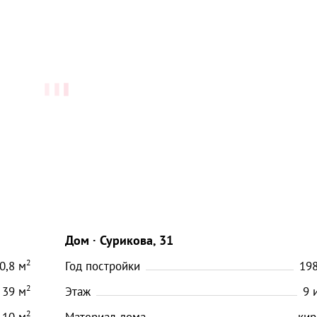
Дом
Сурикова, 31
2
0,8
м
Год постройки
19
2
39
м
Этаж
9
2