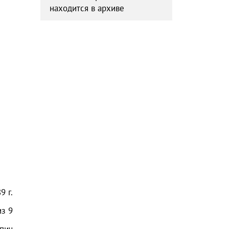
находится в архиве
89
г.
из
9