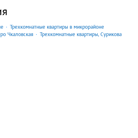
ия
не
Трехкомнатные квартиры в микрорайоне
тро Чкаловская
Трехкомнатные квартиры, Сурикова