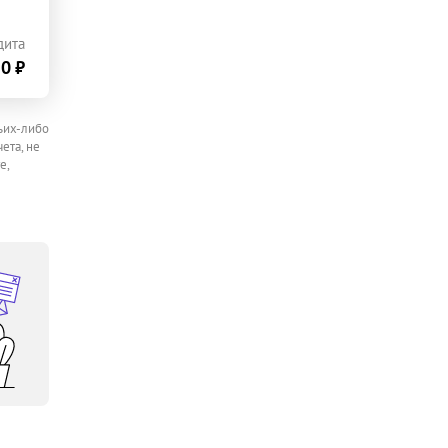
дита
0 ₽
ьих-либо
ета, не
е,