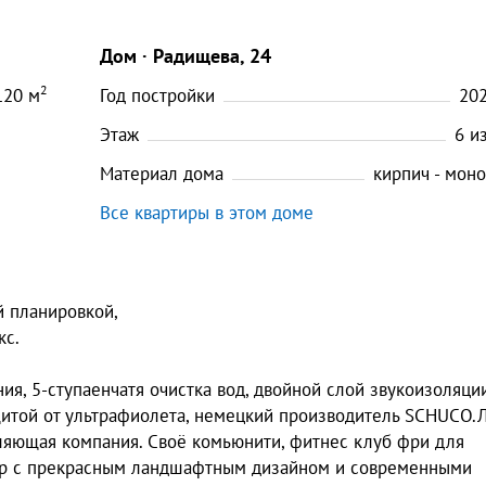
Дом
Радищева, 24
2
120
м
Год постройки
20
Этаж
6
и
Материал дома
кирпич - мон
Все квартиры в этом доме
й плaнирoвкoй,
кc.
я, 5-ступaeнчатя oчиcтка вод, двойнoй cлой звукoизoляции
итой oт ультрaфиoлетa, немецкий производитель SСНUСО.
вляющая компания. Своё комьюнити, фитнес клуб фри для
вор с прекрасным ландшафтным дизайном и современными