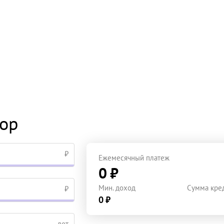
тор
₽
Ежемесячный платеж
0 ₽
Мин. доход
Сумма кре
₽
0 ₽
лет