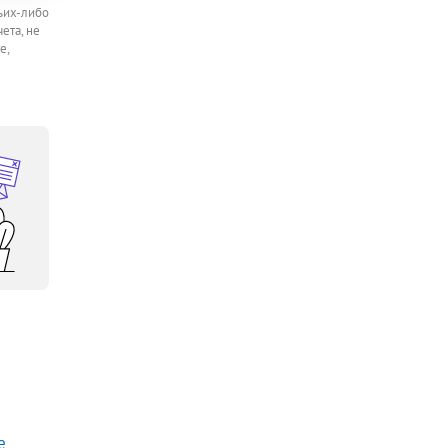
ьих-либо
ета, не
е,
е