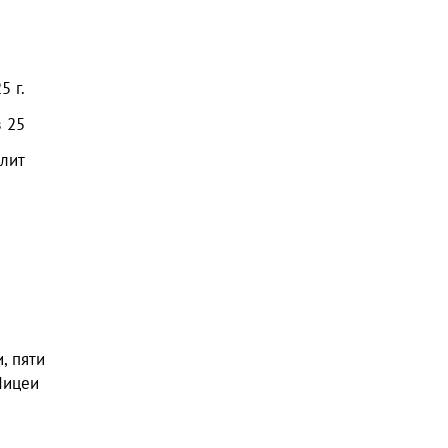
25
г.
з
25
олит
, пяти
Лицеи