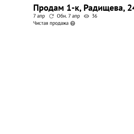
продам 1-к
, Радищева
, 2
7 апр
Обн. 7 апр
36
Чистая продажа