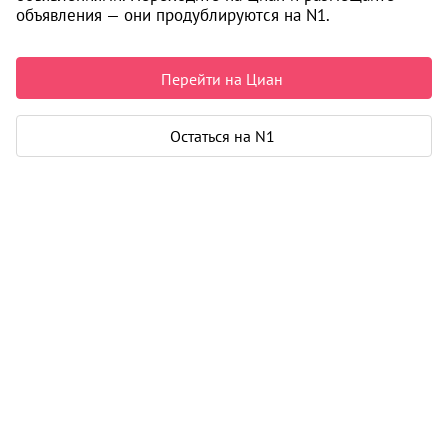
объявления — они продублируются на N1.
8 990 000 ₽
204 318 ₽ за м²
Чистая продажа
Перейти на Циан
Рассчитать ипотеку
Остаться на N1
Квартира
Общая площадь
44 м²
Жилая площадь
18 м²
Площадь кухни
14 м²
Лоджия
1
Дом
Год постройки
2018
Этаж
4 из 37
Материал дома
кирпич