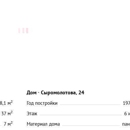
Дом
Сыромолотова, 24
2
8,1
м
Год постройки
19
2
37
м
Этаж
6
2
7
м
Материал дома
пан