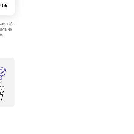
0 ₽
ьих-либо
ета, не
е,