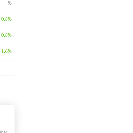
%
−
0,8
%
−
0,8
%
−
1,6
%
дита