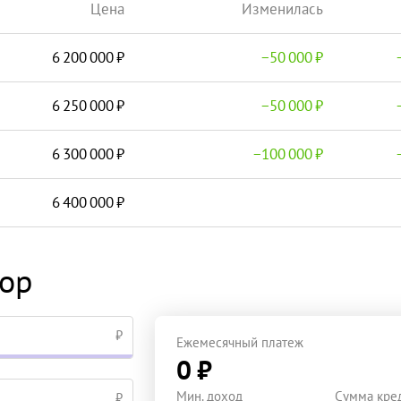
Цена
Изменилась
6 200 000
−
50 000
6 250 000
−
50 000
6 300 000
−
100 000
6 400 000
тор
₽
Ежемесячный платеж
0 ₽
Мин. доход
Сумма кре
₽