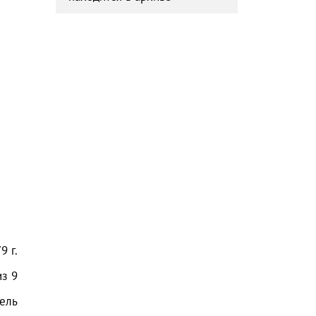
79
г.
из
9
ель