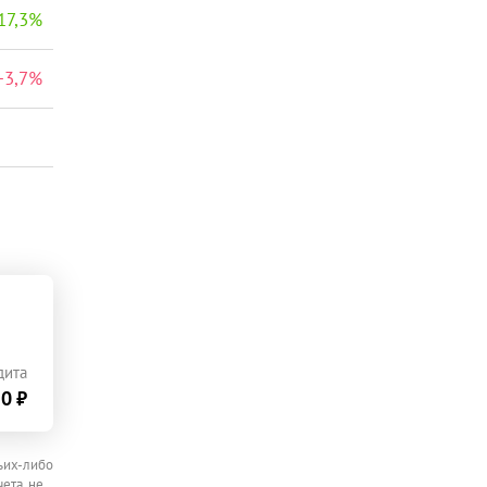
17,3
%
+
3,7
%
дита
0 ₽
ьих-либо
ета, не