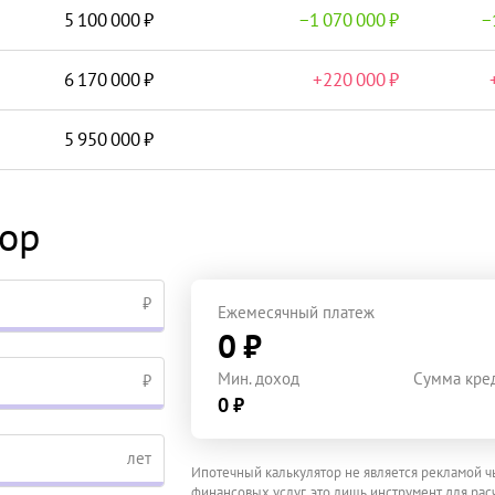
5 100 000
−
1 070 000
−
6 170 000
+
220 000
5 950 000
тор
₽
Ежемесячный платеж
0 ₽
Мин. доход
Сумма кре
₽
0 ₽
лет
Ипотечный калькулятор не является рекламой ч
финансовых услуг, это лишь инструмент для расч