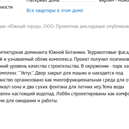
Материал дома
кирпич - мон
нности
Все квартиры в этом доме
ик «Южный город», ООО. Проектная декларация опубликов
хитектурная доминанта Южной Ботаники. Терракотовые фаса
 и узнаваемый облик комплекса. Проект получил платино
кий уровень качества строительства. В окружении - парк з
омплекс ''Уктус''.Двор закрыт для машин и находится под
нство организовано как многофункциональная среда для 
ркаут-зона и два сухих фонтана для летних игр.Тема воды
новлен настоящий водопад. Лобби спроектированы как комф
ми для ожидания и работы.