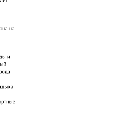
олит
ана на
ды и
вый
авода
отдыха
ортные