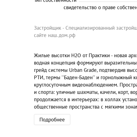
Тип собственности
свидетельство о праве собстве
Застройщик - Специализированный застройщ
сайте наш.дом.рф
Жилые высотки Н2О от Практики - новая ар
водная концепция формируют выразительный
грейд системы Urban Grade, подтвердив высо
РТИ, термы ''Баден-Баден'' и горнолыжный к
круглосуточным видеонаблюдением. Простра
и спорта: уличные шахматы, качели, корт, во
продолжается в интерьерах: в холлах уста
общественные пространства с мягкими зона
Подробнее