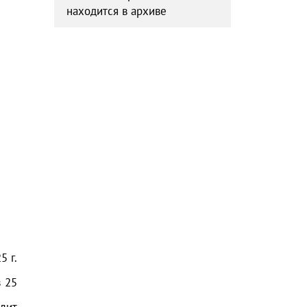
находится в архиве
25
г.
з
25