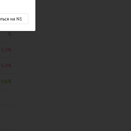
аться на N1
%
+
5,3
%
+
5,0
%
−
9,6
%