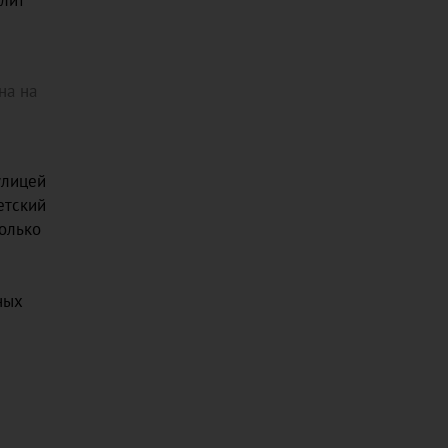
олит
на на
улицей
етский
колько
ных