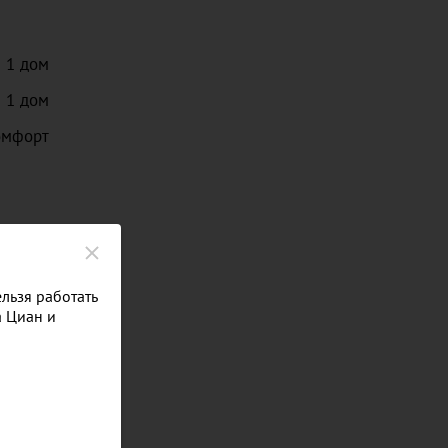
1
дом
1
дом
омфорт
льзя работать
а Циан и