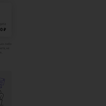
дита
0 ₽
ьих-либо
ета, не
е,