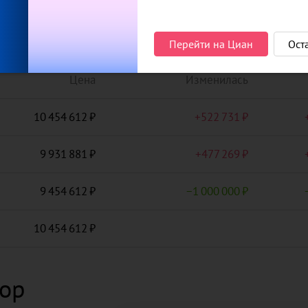
то объявление
Перейти на Циан
Ост
Цена
Изменилась
10 454 612
+
522 731
9 931 881
+
477 269
9 454 612
−
1 000 000
10 454 612
тор