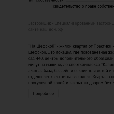
Тип собственности
свидетельство о праве собстве
Застройщик - Специализированный застройщ
сайте наш.дом.рф
''На Шефской'' - жилой квартал от Практики
Шефской. Это локация, где повседневная жи
сад 440, центры дополнительного образован
минут на машине, до спорткомплекса ''Кали
лыжная база, бассейн и секции для детей и 
отдельным квестом на выходные.Квартал со
прогулочной зоной и закрытым двором без 
Подробнее