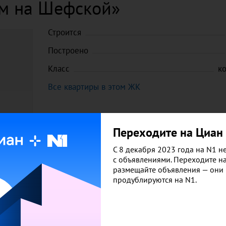
м на Шефской»
Строится
Построено
Класс
к
Все квартиры в этом ЖК
Переходите на Циан
С 8 декабря 2023 года на N1 не
с объявлениями. Переходите н
размещайте объявления — они
продублируются на N1.