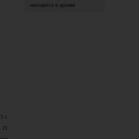
находится в архиве
25
г.
з
21