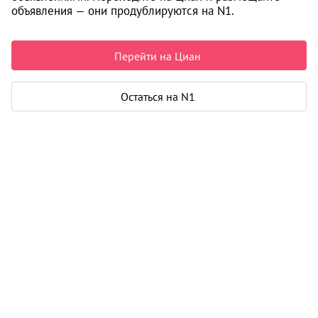
объявления — они продублируются на N1.
9 100 000 ₽
165 455 ₽ за м²
Чистая продажа
Перейти на Циан
Рассчитать ипотеку
Остаться на N1
Квартира
Общая площадь
55 м²
Жилая площадь
13 м²
Площадь кухни
34 м²
Дом
Год постройки
2003
Этаж
3 из 14
Материал дома
кирпич