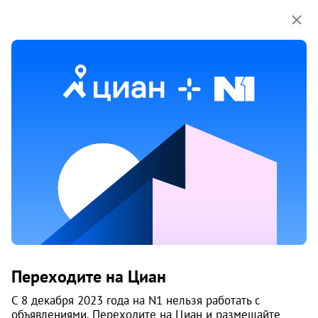
Мы используем куки-файлы.
Соглашение об
использовании
Продажа трехкомнатных квартир
на улице Куйбышева в Екатеринбурге
39 объяв.
1
/
3
5
Переходите на Циан
С 8 декабря 2023 года на N1 нельзя работать с
объявлениями. Переходите на Циан и размещайте