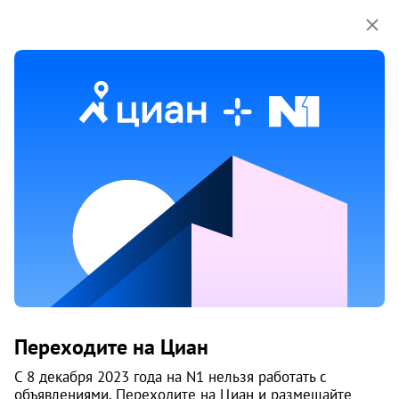
Мы используем куки-файлы.
Соглашение об
использовании
Продажа трехкомнатных квартир
в Автовокзал районе в Екатеринбурге
Ничего не найдено
Измените параметры поиска
или возвращайтесь позже,
когда появятся объявления
Изменить поиск
Переходите на Циан
Изменить поиск
С 8 декабря 2023 года на N1 нельзя работать с
объявлениями. Переходите на Циан и размещайте