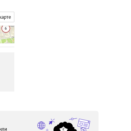
карте
или