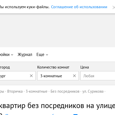
ы используем куки-файлы.
Соглашение об использовании
ройки
Журнал
Еще
город
Количество комнат
Цена
бург
3-комнатные
Любая
иры
Вторичка
3-комнатные
Без посредников
ул. Сурикова
вартир без посредников на улиц
е