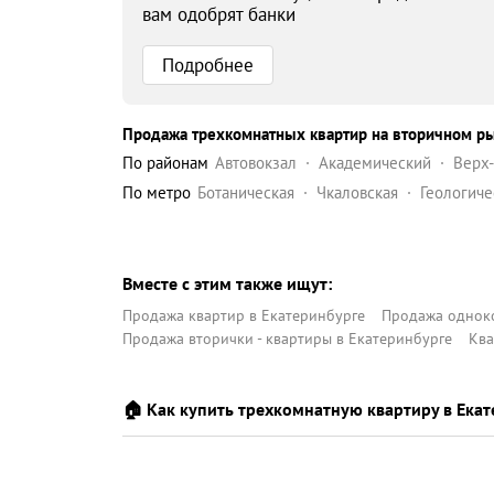
вам одобрят банки
Подробнее
Продажа трехкомнатных квартир на вторичном ры
по районам
Автовокзал
Академический
Верх
Орджоникидзевский район
Центр
Чкаловск
по метро
Ботаническая
Чкаловская
Геологиче
Вместе с этим также ищут:
Продажа квартир в Екатеринбурге
Продажа одноко
Продажа вторички - квартиры в Екатеринбурге
Ква
🏠 Как купить трехкомнатную квартиру в Екат