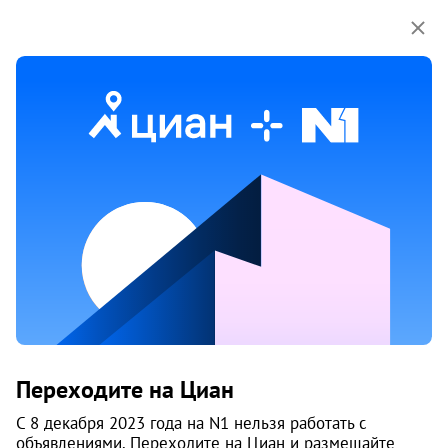
Мы используем куки-файлы.
Соглашение об
использовании
Продажа однокомнатных квартир
рядом с метро Динамо
83 объяв.
1
/
3
1
Переходите на Циан
С 8 декабря 2023 года на N1 нельзя работать с
объявлениями. Переходите на Циан и размещайте