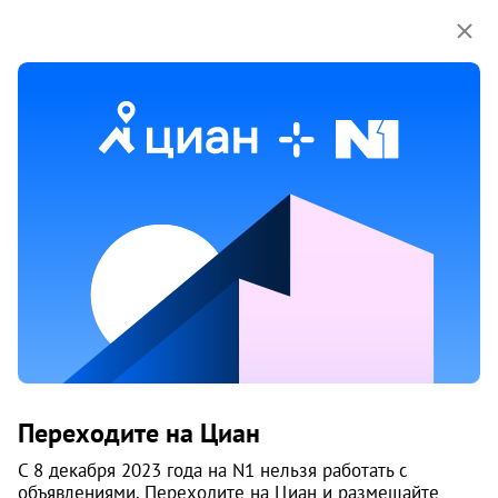
Мы используем куки-файлы.
Соглашение об
использовании
Продажа многокомнатных квартир
рядом с метро Машиностроителей
Ничего не найдено
Измените параметры поиска
или возвращайтесь позже,
когда появятся объявления
Изменить поиск
Переходите на Циан
Изменить поиск
С 8 декабря 2023 года на N1 нельзя работать с
объявлениями. Переходите на Циан и размещайте