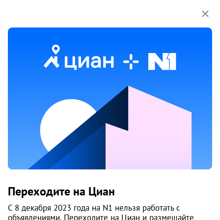
Мы используем куки-файлы.
Соглашение об
использовании
Продажа трехкомнатных квартир
рядом с метро Площадь 1905 года
21 объяв.
1
/
1
8
Переходите на Циан
С 8 декабря 2023 года на N1 нельзя работать с
объявлениями. Переходите на Циан и размещайте