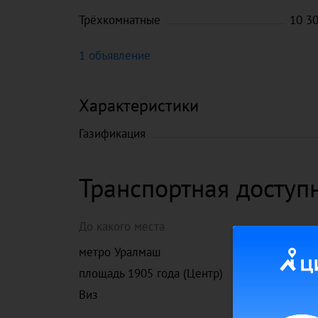
Трёхкомнатные
10 3
1 объявление
Характеристики
Газификация
Транспортная доступ
До какого места
метро Уралмаш
площадь 1905 года (Центр)
Виз