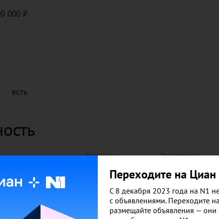
00 000
есть
ность
Машина
Транспорт
Переходите на Циан
10 мин
30 мин
15 мин
35 мин
С 8 декабря 2023 года на N1 не
с объявлениями. Переходите н
20 мин
40 мин
размещайте объявления — они