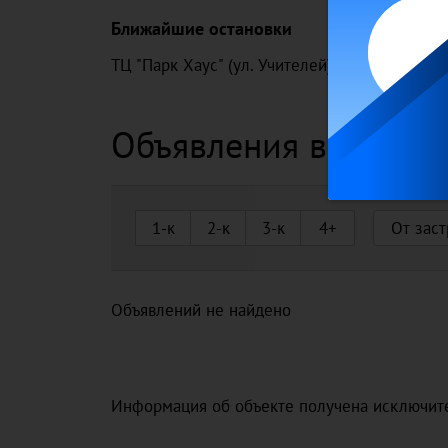
Ближайшие остановки
ТЦ "Парк Хаус" (ул. Учителей)
7 мин
Парк 
Объявления в этом д
1-к
2-к
3-к
4+
От зас
Объявлений не найдено
Информация об объекте получена исключите