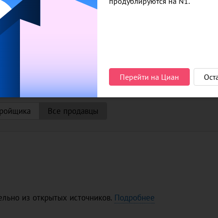
продублируются на N1.
"Хаус"
6 мин
ул. Вилонова / ул. Учителей
3 мин
оме
1 объявление
Перейти на Циан
Ост
тройщика
Все продавцы
льно из открытых источников.
Подробнее