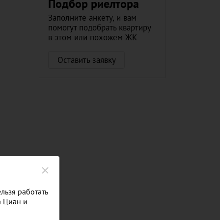
Подбор риелтора
Заполните анкету, и вам
помогут подобрать квартиру
в этом или похожем ЖК
Оставить заявку
льзя работать
а Циан и