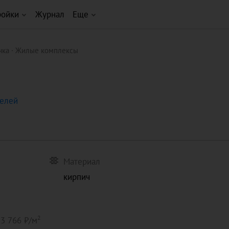
ройки
Журнал
Еще
чка
Жилые комплексы
телей
Материал
кирпич
2
3 766
/м