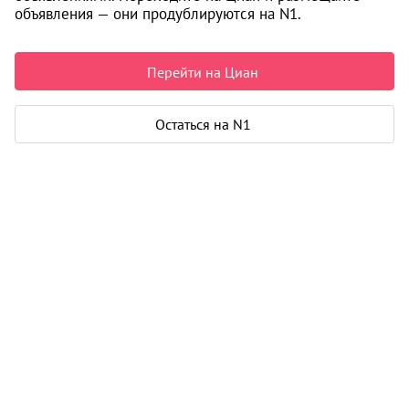
объявления — они продублируются на N1.
Цены на квартиры
2
132 689
/м
От застройщика
Все
Перейти на Циан
2
1-к студии от 30 м
6
5 333 000
Остаться на N1
2
1-к от 36 м
14
7 450 000
2
2-к от 43 м
20
7 500 000
2
3-к от 99 м
5
14 600 000
i